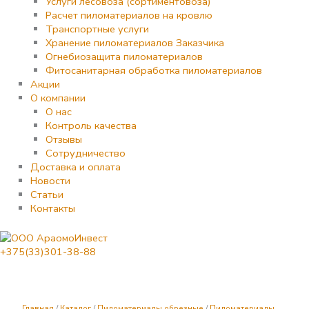
Услуги лесовоза (сортиментовоза)
Расчет пиломатериалов на кровлю
Транспортные услуги
Хранение пиломатериалов Заказчика
Огнебиозащита пиломатериалов
Фитосанитарная обработка пиломатериалов
Акции
О компании
О нас
Контроль качества
Отзывы
Сотрудничество
Доставка и оплата
Новости
Статьи
Контакты
+375(33)301-38-88
Количество
товара
Доска
обрезная
Главная
/
Каталог
/
Пиломатериалы обрезные
/
Пиломатериалы