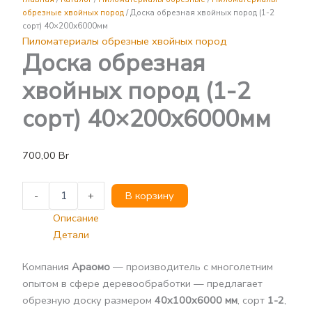
хвойных
обрезные хвойных пород
/ Доска обрезная хвойных пород (1-2
пород
сорт) 40×200х6000мм
(1-
Пиломатериалы обрезные хвойных пород
2
Доска обрезная
сорт)
40x200х6000мм
хвойных пород (1-2
сорт) 40×200х6000мм
700,00
Br
-
+
В корзину
Описание
Детали
Компания
Араомо
— производитель с многолетним
опытом в сфере деревообработки — предлагает
обрезную доску размером
40x100x6000 мм
, сорт
1-2
,