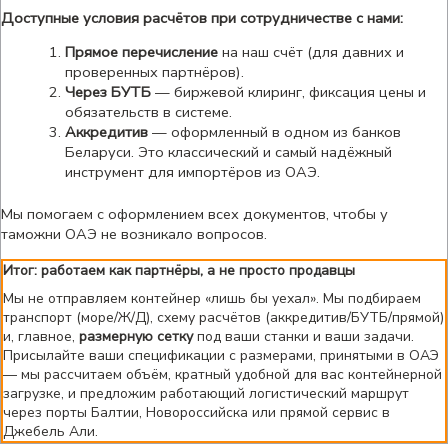
Доступные условия расчётов при сотрудничестве с нами:
Прямое перечисление
на наш счёт (для давних и
проверенных партнёров).
Через БУТБ
— биржевой клиринг, фиксация цены и
обязательств в системе.
Аккредитив
— оформленный в одном из банков
Беларуси. Это классический и самый надёжный
инструмент для импортёров из ОАЭ.
Мы помогаем с оформлением всех документов, чтобы у
таможни ОАЭ не возникало вопросов.
Итог: работаем как партнёры, а не просто продавцы
Мы не отправляем контейнер «лишь бы уехал». Мы подбираем
транспорт (море/Ж/Д), схему расчётов (аккредитив/БУТБ/прямой)
и, главное,
размерную сетку
под ваши станки и ваши задачи.
Присылайте ваши спецификации с размерами, принятыми в ОАЭ
— мы рассчитаем объём, кратный удобной для вас контейнерной
загрузке, и предложим работающий логистический маршрут
через порты Балтии, Новороссийска или прямой сервис в
Джебель Али.