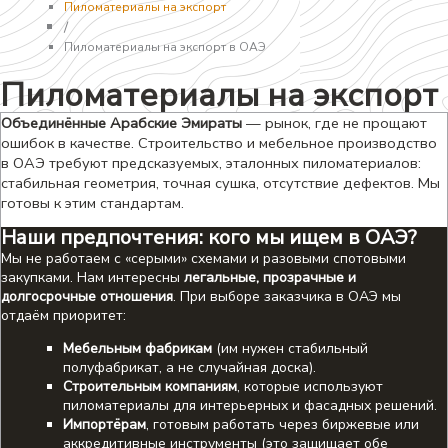
Пиломатериалы на экспорт
/
Пиломатериалы на экспорт в ОАЭ
Пиломатериалы на экспорт
Объединённые Арабские Эмираты
— рынок, где не прощают
ошибок в качестве. Строительство и мебельное производство
в ОАЭ требуют предсказуемых, эталонных пиломатериалов:
стабильная геометрия, точная сушка, отсутствие дефектов. Мы
готовы к этим стандартам.
Наши предпочтения: кого мы ищем в ОАЭ?
Мы не работаем с «серыми» схемами и разовыми спотовыми
закупками. Нам интересны
легальные, прозрачные и
долгосрочные отношения
. При выборе заказчика в ОАЭ мы
отдаём приоритет:
Мебельным фабрикам
(им нужен стабильный
полуфабрикат, а не случайная доска).
Строительным компаниям
, которые используют
пиломатериалы для интерьерных и фасадных решений.
Импортёрам
, готовым работать через биржевые или
аккредитивные инструменты (это защищает обе