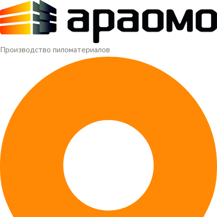
Меню
Перейти
к
содержимому
Производство пиломатериалов