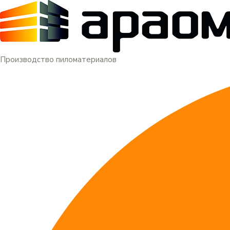
Меню
Перейти
к
содержимому
Производство пиломатериалов