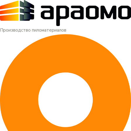
Меню
Перейти
к
содержимому
Производство пиломатериалов