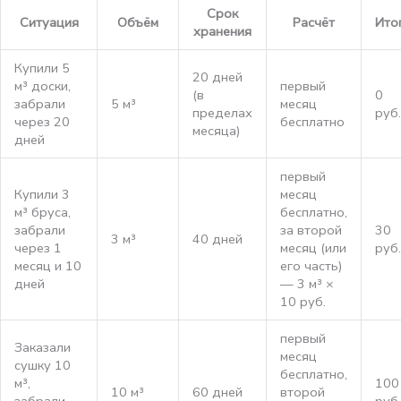
Срок
Ситуация
Объём
Расчёт
Ито
хранения
Купили 5
20 дней
м³ доски,
первый
(в
0
забрали
5 м³
месяц
пределах
руб.
через 20
бесплатно
месяца)
дней
первый
Купили 3
месяц
м³ бруса,
бесплатно,
забрали
за второй
30
3 м³
40 дней
через 1
месяц (или
руб.
месяц и 10
его часть)
дней
— 3 м³ ×
10 руб.
первый
Заказали
месяц
сушку 10
бесплатно,
м³,
100
10 м³
60 дней
второй