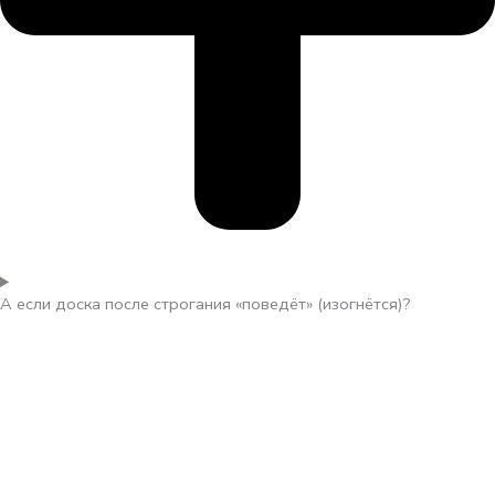
А если доска после строгания «поведёт» (изогнётся)?