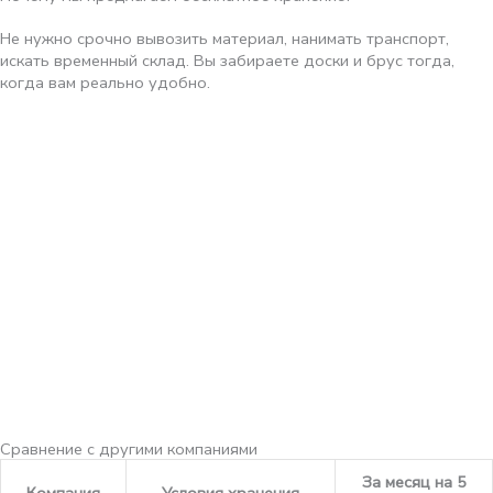
Удобство для клиента
Не нужно срочно вывозить материал, нанимать транспорт,
искать временный склад. Вы забираете доски и брус тогда,
когда вам реально удобно.
Доверие
Мы не пытаемся заработать на том, что вы не можете сразу
забрать товар. Первый месяц — наша забота о вас.
Стимул не задерживать
Символическая плата 10 руб./м³ после месяца — не способ
заработка, а мягкое напоминание, что складские площади не
резиновые.
Честность
Многие компании берут за хранение с первого дня или прячут
высокие тарифы в мелкий шрифт. У нас — прозрачно и по-
человечески.
Сравнение с другими компаниями
За месяц на 5
Компания
Условия хранения