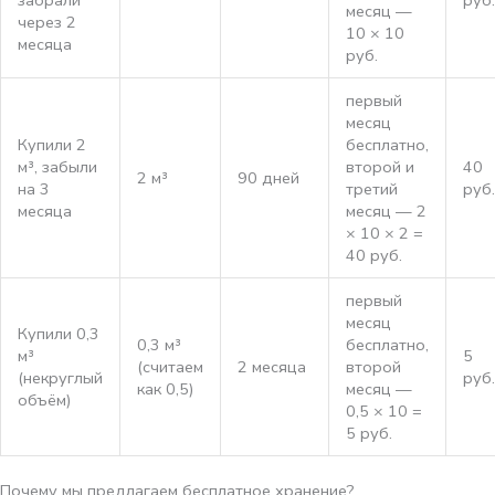
забрали
руб.
месяц —
через 2
10 × 10
месяца
руб.
первый
месяц
Купили 2
бесплатно,
м³, забыли
второй и
40
2 м³
90 дней
на 3
третий
руб.
месяца
месяц — 2
× 10 × 2 =
40 руб.
первый
месяц
Купили 0,3
0,3 м³
бесплатно,
м³
5
(считаем
2 месяца
второй
(некруглый
руб.
как 0,5)
месяц —
объём)
0,5 × 10 =
5 руб.
Почему мы предлагаем бесплатное хранение?