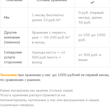
м³
0 руб. (первый
1 месяц бесплатно,
Мы
месяц), далее
далее 10 руб./м³
50 руб.
Другие
Хранение с первого
от 250 до 1000
компании
дня — 50–200 руб./м³
руб.
(типично)
в месяц
Складские
Аренда места — от
от 500 руб. и
услуги
500 руб./место +
выше
сторонние
въезд
Экономия
при хранении у нас: до 1000 рублей за первый месяц
по сравнению с рынком.
Какие материалы мы храним (только наши)
Услуга хранения распространяется на
пиломатериалы, купленные у нас или высушенные в наших
сушильных камерах: