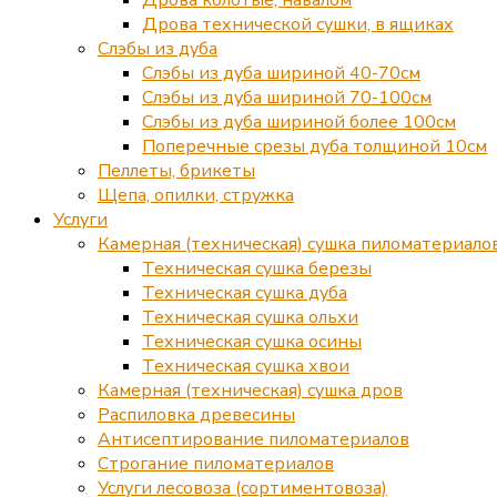
Дрова технической сушки, в ящиках
Слэбы из дуба
Слэбы из дуба шириной 40-70см
Слэбы из дуба шириной 70-100см
Слэбы из дуба шириной более 100см
Поперечные срезы дуба толщиной 10см
Пеллеты, брикеты
Щепа, опилки, стружка
Услуги
Камерная (техническая) сушка пиломатериало
Техническая сушка березы
Техническая сушка дуба
Техническая сушка ольхи
Техническая сушка осины
Техническая сушка хвои
Камерная (техническая) сушка дров
Распиловка древесины
Антисептирование пиломатериалов
Строгание пиломатериалов
Услуги лесовоза (сортиментовоза)