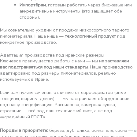
Импортёрам
, готовым работать через биржевые или
аккредитивные инструменты (это защищает обе
стороны).
Мы сознательно уходим от продажи низкосортного тарного
пиломатериала. Наша ниша —
технологичный продукт
под
конкретное производство.
Адаптация производства под иранские размеры
Ключевое преимущество работы с нами — мы
не заставляем
вас подстраиваться под наши стандарты
. Наше производство
адаптировано под размеры пиломатериалов, реально
используемых в Иране.
Если вам нужны сечения, отличные от евроформатов (иные
толщины, ширины, длины), — мы настраиваем оборудование
под вашу спецификацию. Распиловка, камерная сушка,
строгание — всё под ваш технический лист, а не под
«усреднённый ГОСТ».
Породы в приоритете:
берёза, дуб, ольха, осина, ель, сосна — в
тех размерах, которые востребованы именно на иранском