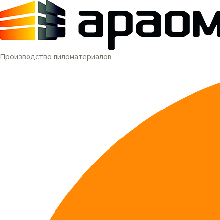
Меню
Перейти
к
содержимому
Производство пиломатериалов