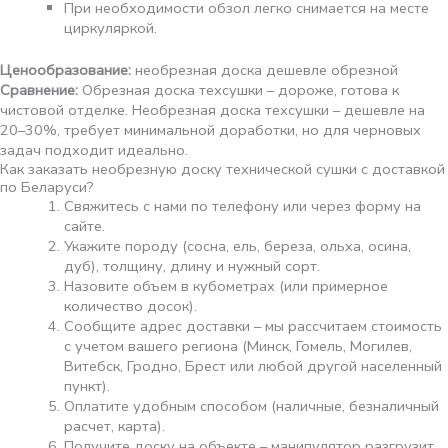
При необходимости обзол легко снимается на месте
циркуляркой.
Ценообразование:
необрезная доска дешевле обрезной
Сравнение:
Обрезная доска техсушки – дороже, готова к
чистовой отделке. Необрезная доска техсушки – дешевле на
20–30%, требует минимальной доработки, но для черновых
задач подходит идеально.
Как заказать необрезную доску технической сушки с доставкой
по Беларуси?
Свяжитесь с нами по телефону или через форму на
сайте.
Укажите породу (сосна, ель, береза, ольха, осина,
дуб), толщину, длину и нужный сорт.
Назовите объем в кубометрах (или примерное
количество досок).
Сообщите адрес доставки – мы рассчитаем стоимость
с учетом вашего региона (Минск, Гомель, Могилев,
Витебск, Гродно, Брест или любой другой населенный
пункт).
Оплатите удобным способом (наличные, безналичный
расчет, карта).
Получите доску на объекте – манипулятор разгрузит