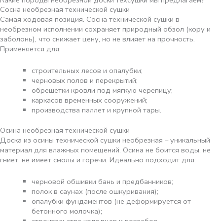
Какие породы необрезной доски техсушки мы предлагаем?
Сосна необрезная технической сушки
Самая ходовая позиция. Сосна технической сушки в
необрезном исполнении сохраняет природный обзол (кору и
заболонь), что снижает цену, но не влияет на прочность.
Применяется для:
строительных лесов и опалубки;
черновых полов и перекрытий;
обрешетки кровли под мягкую черепицу;
каркасов временных сооружений;
производства паллет и крупной тары.
Осина необрезная технической сушки
Доска из осины технической сушки необрезная – уникальный
материал для влажных помещений. Осина не боится воды, не
гниет, не имеет смолы и горечи. Идеально подходит для:
черновой обшивки бань и предбанников;
полок в саунах (после ошкуривания);
опалубки фундаментов (не деформируется от
бетонного молочка);
строительства колодцев и погребов.