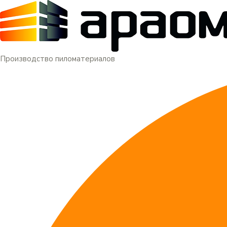
Меню
Перейти
к
содержимому
Производство пиломатериалов