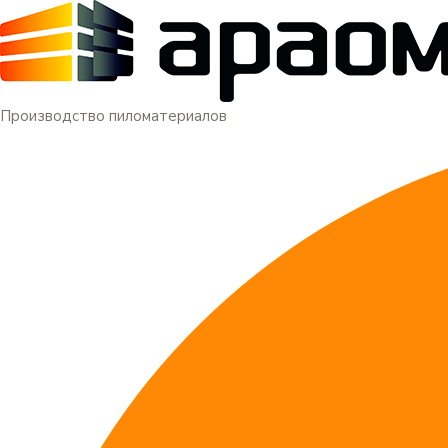
Меню
Перейти
к
содержимому
Производство пиломатериалов