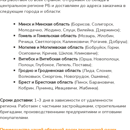
центральном регионе РБ и доставляем до адреса заказчика в
следующие города и области:
Минск и Минская область
(Борисов, Солигорск,
Молодечно, Жодино, Слуцк, Вилейка, Дзержинск);
Гомель и Гомельская область
(Мозырь, Жлобин,
Речица, Светлогорск, Калинковичи, Рогачев, Добруш);
Могилев и Могилевская область
(Бобруйск, Горки,
Осиповичи, Кричев, Шклов, Климовичи);
Витебск и Витебская область
(Орша, Новополоцк,
Полоцк, Глубокое, Лепель, Поставы);
Гродно и Гродненская область
(Лида, Слоним,
Волковыск, Сморгонь, Новогрудок, Ошмяны);
Брест и Брестская область
(Пинск, Барановичи,
Кобрин, Лунинец, Ивацевичи, Жабинка).
Сроки доставки:
1–3 дня в зависимости от удаленности
региона. Работаем с частными застройщиками, строительными
бригадами, производственными предприятиями и оптовыми
покупателями.
Преимущества нашей обрезной доски технической сушки