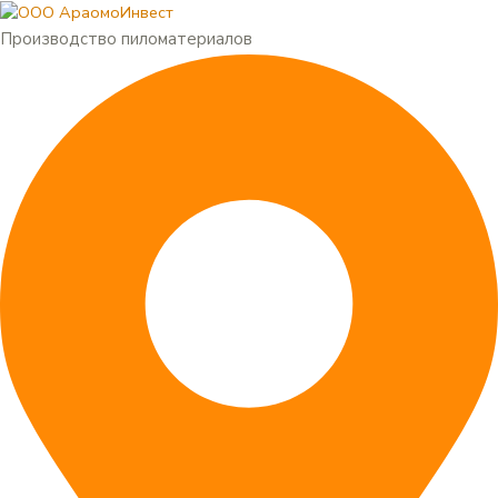
Меню
Перейти
к
Производство пиломатериалов
содержимому