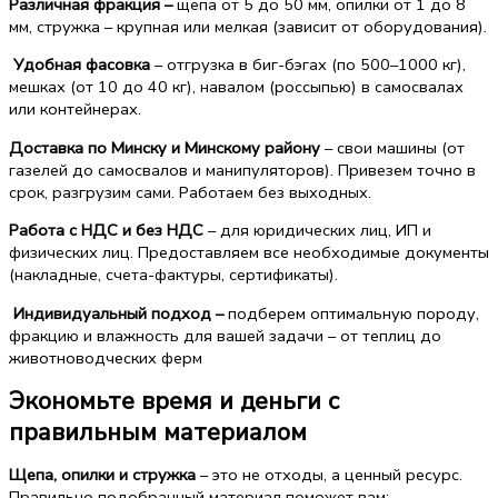
Различная фракция –
щепа от 5 до 50 мм, опилки от 1 до 8
мм, стружка – крупная или мелкая (зависит от оборудования).
Удобная фасовка
– отгрузка в биг-бэгах (по 500–1000 кг),
мешках (от 10 до 40 кг), навалом (россыпью) в самосвалах
или контейнерах.
Доставка по Минску и Минскому району
– свои машины (от
газелей до самосвалов и манипуляторов). Привезем точно в
срок, разгрузим сами. Работаем без выходных.
Работа с НДС и без НДС
– для юридических лиц, ИП и
физических лиц. Предоставляем все необходимые документы
(накладные, счета-фактуры, сертификаты).
Индивидуальный подход –
подберем оптимальную породу,
фракцию и влажность для вашей задачи – от теплиц до
животноводческих ферм
Экономьте время и деньги с
правильным материалом
Щепа, опилки и стружка
– это не отходы, а ценный ресурс.
Правильно подобранный материал поможет вам: