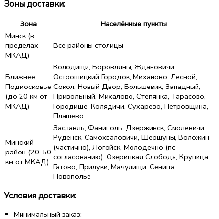
Зоны доставки:
Зона
Населённые пункты
Минск (в
пределах
Все районы столицы
МКАД)
Колодищи, Боровляны, Ждановичи,
Ближнее
Острошицкий Городок, Миханово, Лесной,
Подмосковье
Сокол, Новый Двор, Большевик, Западный,
(до 20 км от
Привольный, Михалово, Степянка, Тарасово,
МКАД)
Городище, Колядичи, Сухарево, Петровщина,
Плашево
Заславль, Фаниполь, Дзержинск, Смолевичи,
Руденск, Самохваловичи, Шершуны, Воложин
Минский
(частично), Логойск, Молодечно (по
район (20–50
согласованию), Озерицкая Слобода, Крупица,
км от МКАД)
Гатово, Прилуки, Мачулищи, Сеница,
Новополье
Условия доставки:
Минимальный заказ: