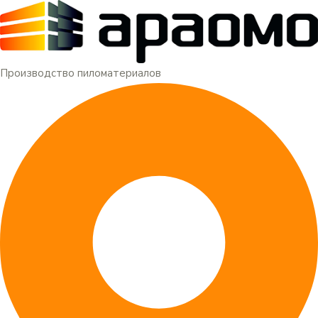
Меню
Перейти
к
содержимому
Производство пиломатериалов