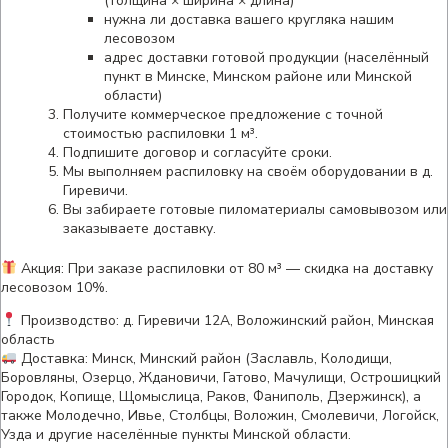
(толщина × ширина × длина)
нужна ли доставка вашего кругляка нашим
лесовозом
адрес доставки готовой продукции (населённый
пункт в Минске, Минском районе или Минской
области)
Получите коммерческое предложение с точной
стоимостью распиловки 1 м³.
Подпишите договор и согласуйте сроки.
Мы выполняем распиловку на своём оборудовании в д.
Гиревичи.
Вы забираете готовые пиломатериалы самовывозом или
заказываете доставку.
Акция: При заказе распиловки от 80 м³ — скидка на доставку
лесовозом 10%.
Производство: д. Гиревичи 12А, Воложинский район, Минская
область
Доставка: Минск, Минский район (Заславль, Колодищи,
Боровляны, Озерцо, Ждановичи, Гатово, Мачулищи, Острошицкий
Городок, Копище, Щомыслица, Раков, Фаниполь, Дзержинск), а
также Молодечно, Ивье, Столбцы, Воложин, Смолевичи, Логойск,
Узда и другие населённые пункты Минской области.