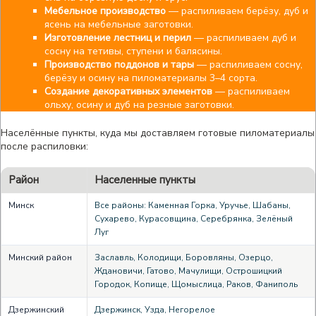
Мебельное производство
— распиливаем берёзу, дуб и
ясень на мебельные заготовки.
Изготовление лестниц и перил
— распиливаем дуб и
сосну на тетивы, ступени и балясины.
Производство поддонов и тары
— распиливаем сосну,
берёзу и осину на пиломатериалы 3–4 сорта.
Создание декоративных элементов
— распиливаем
ольху, осину и дуб на резные заготовки.
Населённые пункты, куда мы доставляем готовые пиломатериалы
после распиловки:
Район
Населенные пункты
Минск
Все районы: Каменная Горка, Уручье, Шабаны,
Сухарево, Курасовщина, Серебрянка, Зелёный
Луг
Минский район
Заславль, Колодищи, Боровляны, Озерцо,
Ждановичи, Гатово, Мачулищи, Острошицкий
Городок, Копище, Щомыслица, Раков, Фаниполь
Дзержинский
Дзержинск, Узда, Негорелое