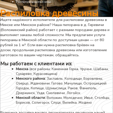
Распиловка древесины
Распиловка древесины
Ищете надёжного исполнителя для распиловки древесины в
Минске или Минском районе? Наша пилорама в д. Гиревичи
(Воложинский район) работает с разными породами дерева и
выполняет заказы любой сложности. Мы предлагаем услуги
пилорамы в Минской области по доступным ценам — от 80
рублей за 1 м³. Если вам нужна распиловка брёвен на
доски, продольная распиловка древесины или изготовление
заготовок по вашим чертежам, обращайтесь.
Мы работаем с клиентами из:
Минска
(все районы: Каменная Горка, Уручье, Шабаны,
Сухарево, Курасовщина)
Минского района:
Заславль, Колодищи, Боровляны,
Озерцо, Ждановичи, Гатово, Мачулищи, Острошицкий
Городок, Копище, Щомыслица, Раков, Фаниполь,
Дзержинск, Узда, Смолевичи, Логойск
Минской области:
Воложин, Молодечно, Ивье, Столбцы,
Борисов, Солигорск, Слуцк, Вилейка, Жодино
Возможна доставка вашего лесоматериала лесовозом нашей