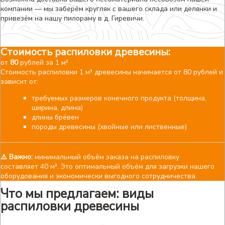
компании — мы заберём кругляк с вашего склада или делянки и
привезём на нашу пилораму в д. Гиревичи.
Стоимость распиловки древесины:
от
80
рублей за 1 м³
Стоимость распиловки 1 м³ древесины начинается от 80 рублей и
зависит от:
требуемых размеров конечного продукта (толщина,
ширина, длина)
длины брёвен
породы древесины (хвойные или лиственные)
⚠️ Важно:
минимальный объём заказа на распиловку
составляет 40 м³. Это оптимальный объём для загрузки нашего
оборудования и экономически выгодного сотрудничества.
Что мы предлагаем: виды
распиловки древесины