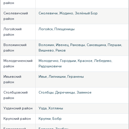
район
Смолевичский
Смолевичи, Жодино, Зелёный Бор
район
Логойский
Логойск, Плещеницы
район
Воложинский
Воложин, Ивенец, Раковцы, Саковщина, Першаи,
район
Вишнево, Раков
Молодечненский
Молодечно, Городьки, Красное, Лебедево,
район
Радошковичи
Ивьевский
Ивье, Липнишки, Геранены
район
Столбцовский
Столбцы, Деречинцы, Заямное
район
Узденский район
Узда, Хотляны
Крупский район
Крупки, Бобр
Борисовский
Борисов, Зембин