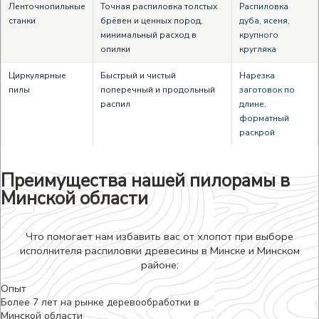
Ленточнопильные
Точная распиловка толстых
Распиловка
станки
брёвен и ценных пород,
дуба, ясеня,
минимальный расход в
крупного
опилки
кругляка
Циркулярные
Быстрый и чистый
Нарезка
пилы
поперечный и продольный
заготовок по
распил
длине,
форматный
раскрой
Преимущества нашей пилорамы в
Минской области
Что помогает нам избавить вас от хлопот при выборе
исполнителя распиловки древесины в Минске и Минском
районе:
Опыт
Более 7 лет на рынке деревообработки в
Минской области