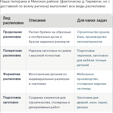
Наша пилорама в Минском районе (фактически д. Гиревичи, но с
доставкой по всему региону) выполняет все виды распиловки:
Вид
Описание
Для каких задач
распиловки
Продольная
Распил брёвен на обрезные
Строительство домов,
распиловка
и необрезные доски и
бань, производство
брусья заданных размеров
пиломатериалов
Поперечная
Нарезка заготовок по длине
Подготовка
распиловка
с высокой точностью
черенков, заготовок
для мебели, точных
деталей
Форматная
Изготовление деталей по
Мебельное
распиловка
индивидуальным размерам
производство,
и чертежам
столярные изделия,
лестницы
Подготовка
Создание элементов для
Заготовки для
заготовок
строительства, столярных и
дверей, окон, перил,
декоративных работ
декора