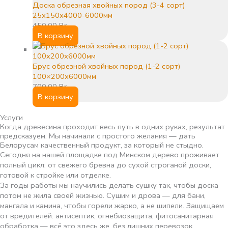
Доска обрезная хвойных пород (3-4 сорт)
25х150х4000-6000мм
450,00
Br
В корзину
Брус обрезной хвойных пород (1-2 сорт)
100×200х6000мм
700,00
Br
В корзину
Услуги
Когда древесина проходит весь путь в одних руках, результат
предсказуем. Мы начинали с простого желания — дать
Белорусам качественный продукт, за который не стыдно.
Сегодня на нашей площадке под Минском дерево проживает
полный цикл: от свежего бревна до сухой строганой доски,
готовой к стройке или отделке.
За годы работы мы научились делать сушку так, чтобы доска
потом не жила своей жизнью. Сушим и дрова — для бани,
мангала и камина, чтобы горели жарко, а не шипели. Защищаем
от вредителей: антисептик, огнебиозащита, фитосанитарная
обработка — всё это здесь же, без лишних перевозок.