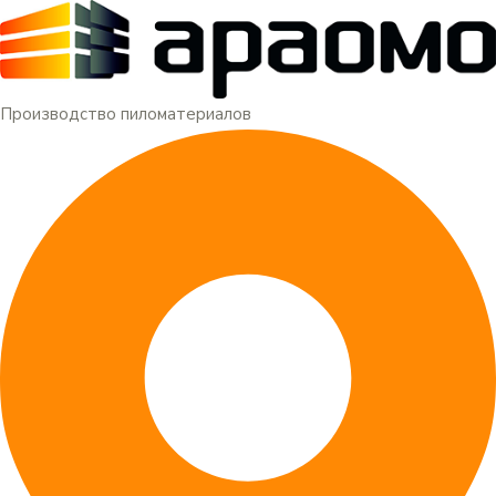
Меню
Перейти
к
содержимому
Производство пиломатериалов