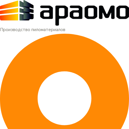
Меню
Перейти
к
содержимому
Производство пиломатериалов