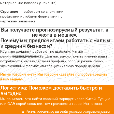
материал «не повело» у клиента).
Строгание
— работаем со сложными
профилями и любыми форматами по
чертежам заказчика.`
Вы получаете прогнозируемый результат, а
не «кота в мешке».
Почему мы предпочитаем работать с малым
и средним бизнесом?
Крупные холдинги работают по шаблону. Мы же
ценим
индивидуальность
. Для нас важно понять именно ваши
потребности: нестандартный профиль, особый режим сушки,
эксклюзивный формат или специфическую породу дерева.
Мы не говорим «нет». Мы говорим «давайте попробуем решить
вашу задачу».
Логистика: Поможем доставить быстро и
выгодно
Мы понимаем, что найти хороший маршрут через Китай, Турцию
или ОАЭ порой сложнее, чем произвести товар. Мы готовы:
Взять логистику на себя
(полное сопровождение