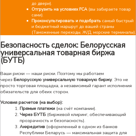
до двери).
Отгрузить на условиях FCA
(вы забираете товар
сами).
Проконсультировать и подобрать
самый быстрый
и бюджетный маршрут до вашей страны
(Таможенные переходы, Ж/Д, морские терминалы).
Безопасность сделок: Белорусская
универсальная товарная биржа
(БУТБ)
Ваши риски — наши риски. Поэтому мы работаем
через
Белорусскую универсальную товарную биржу
. Это не
просто торговая площадка, а независимый гарант исполнения
обязательств для обеих сторон.
Условия расчетов (на выбор):
Прямые платежи
(на счёт компании).
Через БУТБ
(биржевой клиринг, обеспечивающий
прозрачность и безопасность).
Аккредитив
(оформленный в одном из банков
Республики Беларусь — максимальная защита для