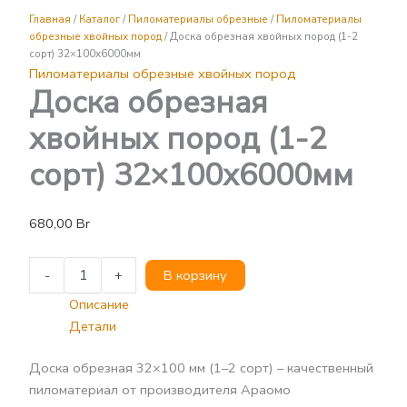
хвойных
Главная
/
Каталог
/
Пиломатериалы обрезные
/
Пиломатериалы
пород
обрезные хвойных пород
/ Доска обрезная хвойных пород (1-2
(1-
сорт) 32×100х6000мм
2
Пиломатериалы обрезные хвойных пород
сорт)
Доска обрезная
32x100х6000мм
хвойных пород (1-2
сорт) 32×100х6000мм
680,00
Br
-
+
В корзину
Описание
Детали
Доска обрезная 32×100 мм (1–2 сорт) – качественный
пиломатериал от производителя Араомо