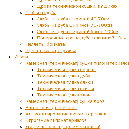
Дрова технической сушки, в ящиках
Слэбы из дуба
Слэбы из дуба шириной 40-70см
Слэбы из дуба шириной 70-100см
Слэбы из дуба шириной более 100см
Поперечные срезы дуба толщиной 10см
Пеллеты, брикеты
Щепа, опилки, стружка
Услуги
Камерная (техническая) сушка пиломатериало
Техническая сушка березы
Техническая сушка дуба
Техническая сушка ольхи
Техническая сушка осины
Техническая сушка хвои
Камерная (техническая) сушка дров
Распиловка древесины
Антисептирование пиломатериалов
Строгание пиломатериалов
Услуги лесовоза (сортиментовоза)