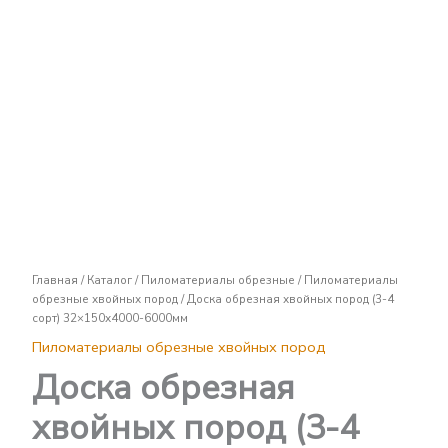
Доска
обрезная
хвойных
пород
(3-
4
сорт)
32x150х4000-
6000мм
Главная
/
Каталог
/
Пиломатериалы обрезные
/
Пиломатериалы
обрезные хвойных пород
/ Доска обрезная хвойных пород (3-4
сорт) 32×150х4000-6000мм
Пиломатериалы обрезные хвойных пород
Доска обрезная
хвойных пород (3-4