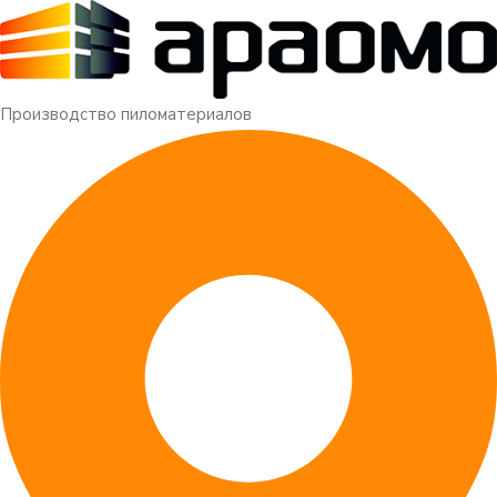
Меню
Перейти
к
содержимому
Производство пиломатериалов