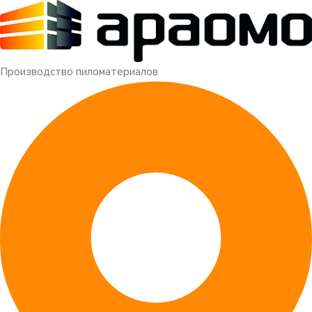
Меню
Перейти
к
содержимому
Производство пиломатериалов