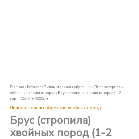
Брус
(стропила)
хвойных
пород
(1-
2
сорт)
50x150х6000мм
Главная
/
Каталог
/
Пиломатериалы обрезные
/
Пиломатериалы
обрезные хвойных пород
/ Брус (стропила) хвойных пород (1-2
сорт) 50×150х6000мм
Пиломатериалы обрезные хвойных пород
Брус (стропила)
хвойных пород (1-2