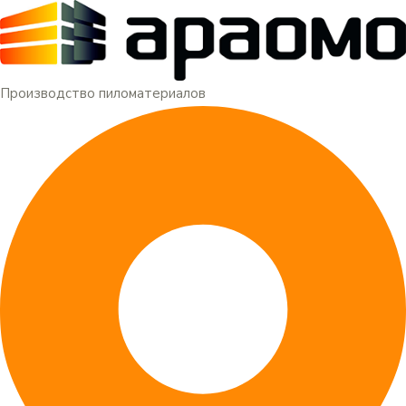
Меню
Перейти
к
содержимому
Производство пиломатериалов