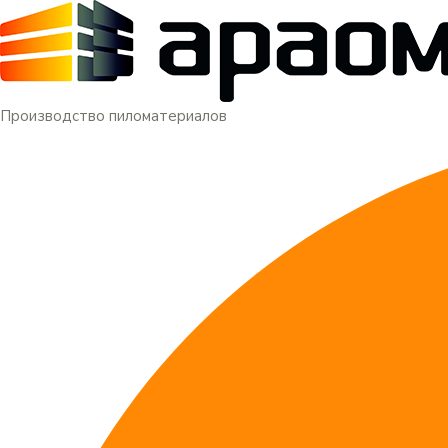
Меню
Перейти
к
содержимому
Производство пиломатериалов