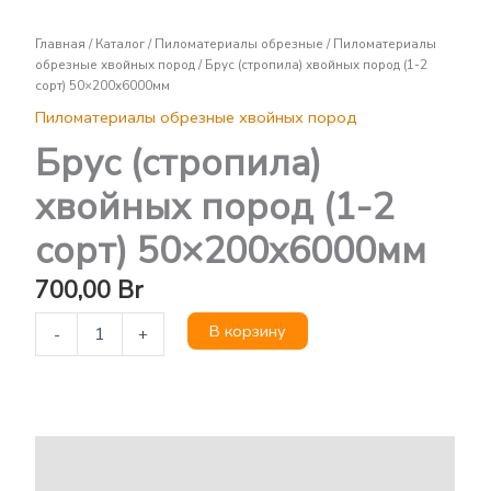
Брус
(стропила)
Главная
/
Каталог
/
Пиломатериалы обрезные
/
Пиломатериалы
хвойных
обрезные хвойных пород
/ Брус (стропила) хвойных пород (1-2
пород
сорт) 50×200х6000мм
(1-
2
Пиломатериалы обрезные хвойных пород
сорт)
Брус (стропила)
50x200х6000мм
хвойных пород (1-2
сорт) 50×200х6000мм
700,00
Br
В корзину
-
+
Описание