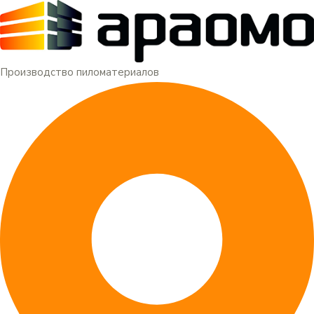
Меню
Перейти
к
содержимому
Производство пиломатериалов