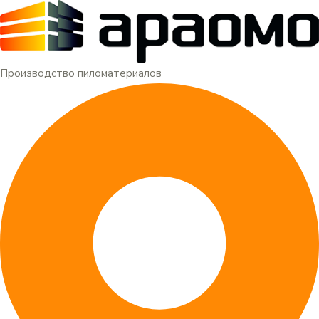
Меню
Перейти
к
содержимому
Производство пиломатериалов