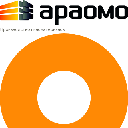
Меню
Перейти
к
содержимому
Производство пиломатериалов