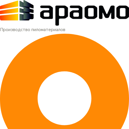
Меню
Перейти
к
содержимому
Производство пиломатериалов