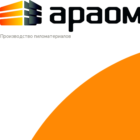
Меню
Перейти
к
содержимому
Производство пиломатериалов