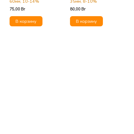
60мм, 10-14%
35мм, 8-10%
75,00
Br
80,00
Br
В корзину
В корзину