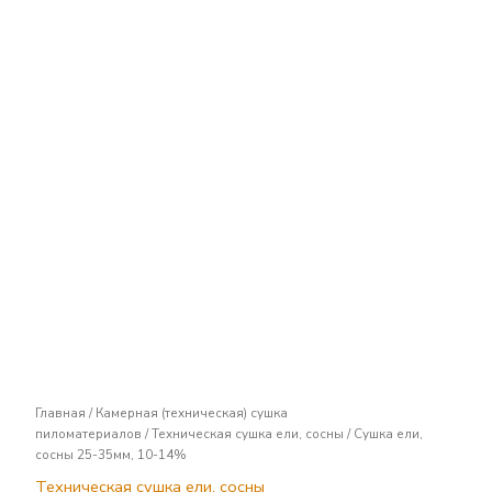
Сушка
ели,
сосны
25-
35мм,
10-
14%
Главная
/
Камерная (техническая) сушка
пиломатериалов
/
Техническая сушка ели, сосны
/ Сушка ели,
сосны 25-35мм, 10-14%
Техническая сушка ели, сосны