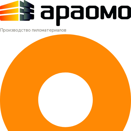
Меню
Перейти
к
содержимому
Производство пиломатериалов