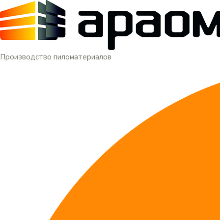
Меню
Перейти
к
содержимому
Производство пиломатериалов