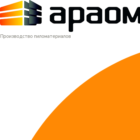
Меню
Перейти
к
содержимому
Производство пиломатериалов