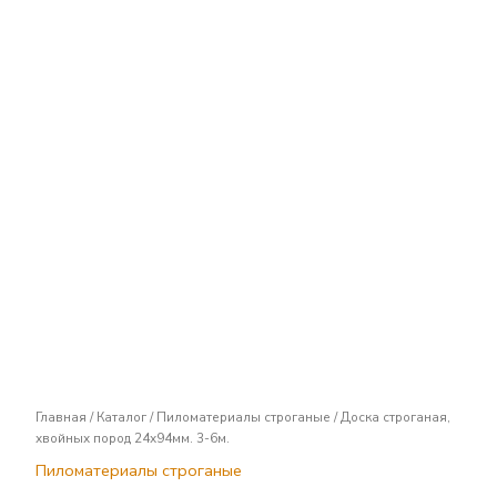
Доска
строганая,
хвойных
пород
24х94мм.
3-
6м.
Главная
/
Каталог
/
Пиломатериалы строганые
/ Доска строганая,
хвойных пород 24х94мм. 3-6м.
Пиломатериалы строганые