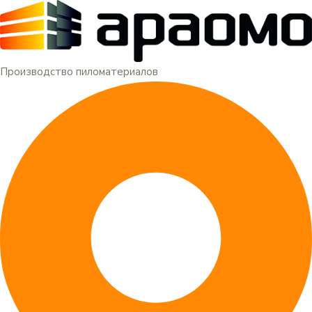
Меню
Перейти
к
содержимому
Производство пиломатериалов