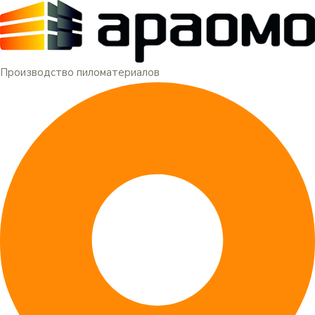
Меню
Перейти
к
содержимому
Производство пиломатериалов