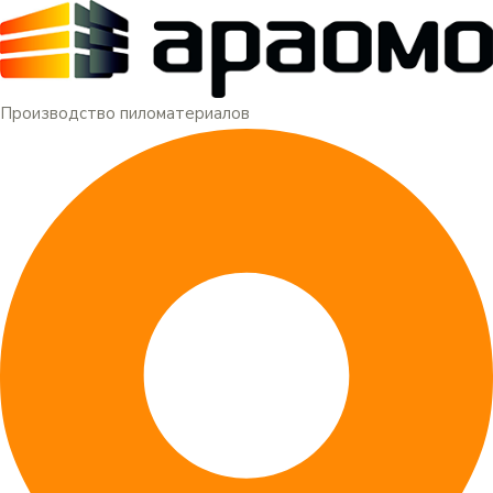
Меню
Перейти
к
содержимому
Производство пиломатериалов