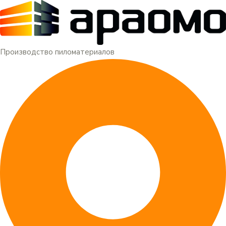
Меню
Перейти
к
содержимому
Производство пиломатериалов