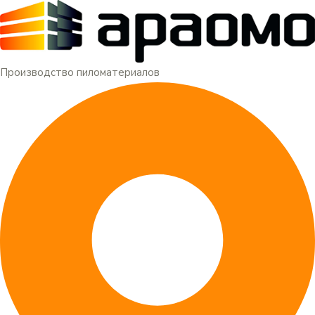
Меню
Перейти
к
содержимому
Производство пиломатериалов