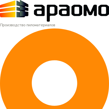
Меню
Перейти
к
содержимому
Производство пиломатериалов