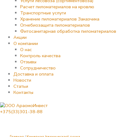
Услуги лесовоза (сортиментовоза)
Расчет пиломатериалов на кровлю
Транспортные услуги
Хранение пиломатериалов Заказчика
Огнебиозащита пиломатериалов
Фитосанитарная обработка пиломатериалов
Акции
О компании
О нас
Контроль качества
Отзывы
Сотрудничество
Доставка и оплата
Новости
Статьи
Контакты
+375(33)301-38-88
Количество
товара
Сушка
дров
Главная
/
Камерная (техническая) сушка