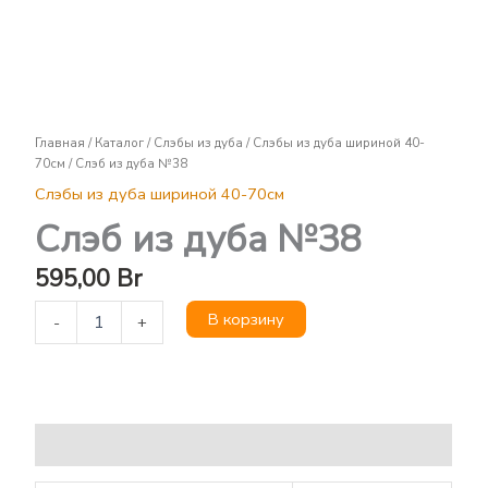
Слэб
из
дуба
№38
Главная
/
Каталог
/
Слэбы из дуба
/
Слэбы из дуба шириной 40-
70см
/ Слэб из дуба №38
Слэбы из дуба шириной 40-70см
Слэб из дуба №38
595,00
Br
В корзину
-
+
Описание