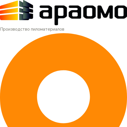
Меню
Перейти
к
содержимому
Производство пиломатериалов