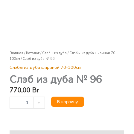
Слэб
из
дуба
№
96
Главная
/
Каталог
/
Слэбы из дуба
/
Слэбы из дуба шириной 70-
100см
/ Слэб из дуба № 96
Слэбы из дуба шириной 70-100см
Слэб из дуба № 96
770,00
Br
В корзину
-
+