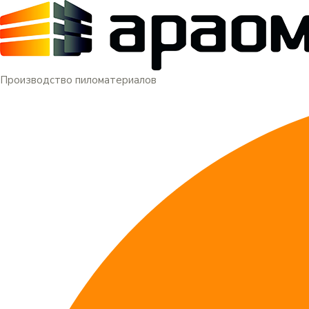
Меню
Перейти
к
содержимому
Производство пиломатериалов