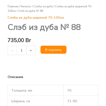
Слэб
Главная
/
Каталог
/
Слэбы из дуба
/
Слэбы из дуба шириной 70-
из
100см
/ Слэб из дуба № 88
дуба
№
Слэбы из дуба шириной 70-100см
88
Слэб из дуба № 88
735,00
Br
В корзину
-
+
Описание
Толщина, мм
70
Ширина, cм
71-90