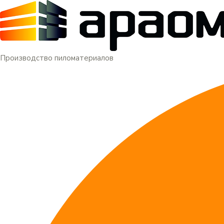
Меню
Перейти
к
содержимому
Производство пиломатериалов