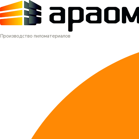
Меню
Перейти
к
содержимому
Производство пиломатериалов