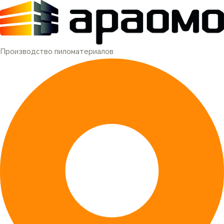
Меню
Перейти
к
содержимому
Производство пиломатериалов