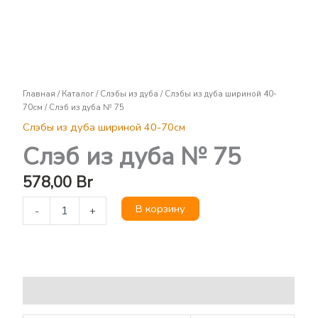
Слэб
из
дуба
№
75
Главная
/
Каталог
/
Слэбы из дуба
/
Слэбы из дуба шириной 40-
70см
/ Слэб из дуба № 75
Слэбы из дуба шириной 40-70см
Слэб из дуба № 75
578,00
Br
В корзину
-
+
Описание