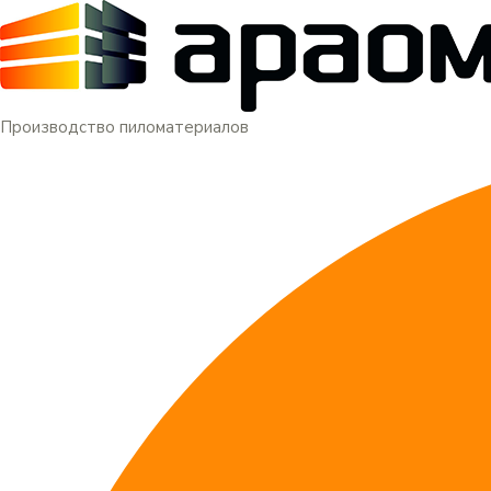
Меню
Перейти
к
содержимому
Производство пиломатериалов