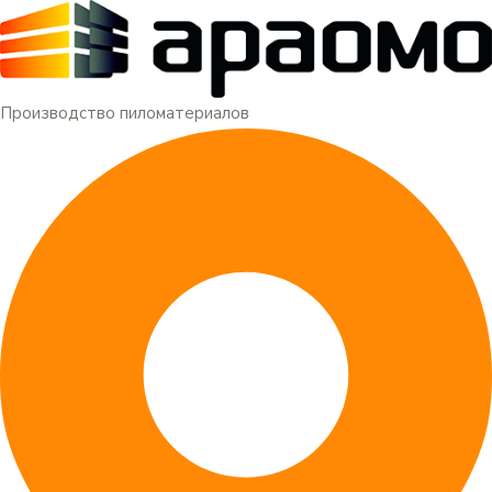
Меню
Перейти
к
содержимому
Производство пиломатериалов