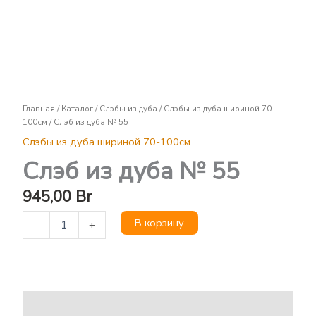
Слэб
из
дуба
№
55
Главная
/
Каталог
/
Слэбы из дуба
/
Слэбы из дуба шириной 70-
100см
/ Слэб из дуба № 55
Слэбы из дуба шириной 70-100см
Слэб из дуба № 55
945,00
Br
В корзину
-
+
Описание