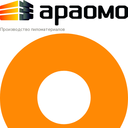
Меню
Перейти
к
содержимому
Производство пиломатериалов