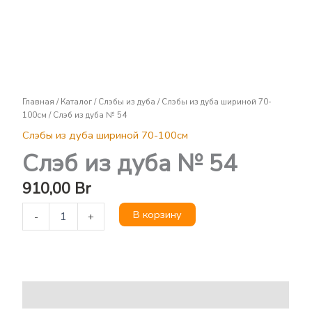
Слэб
из
дуба
№
54
Главная
/
Каталог
/
Слэбы из дуба
/
Слэбы из дуба шириной 70-
100см
/ Слэб из дуба № 54
Слэбы из дуба шириной 70-100см
Слэб из дуба № 54
910,00
Br
В корзину
-
+
Описание