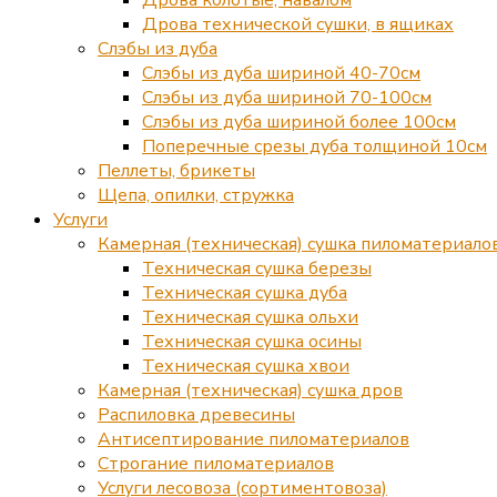
Дрова технической сушки, в ящиках
Слэбы из дуба
Слэбы из дуба шириной 40-70см
Слэбы из дуба шириной 70-100см
Слэбы из дуба шириной более 100см
Поперечные срезы дуба толщиной 10см
Пеллеты, брикеты
Щепа, опилки, стружка
Услуги
Камерная (техническая) сушка пиломатериало
Техническая сушка березы
Техническая сушка дуба
Техническая сушка ольхи
Техническая сушка осины
Техническая сушка хвои
Камерная (техническая) сушка дров
Распиловка древесины
Антисептирование пиломатериалов
Строгание пиломатериалов
Услуги лесовоза (сортиментовоза)