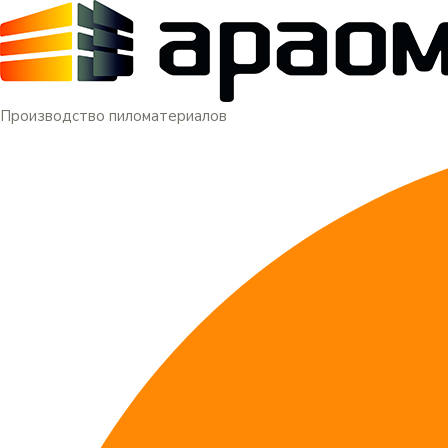
Меню
Перейти
к
содержимому
Производство пиломатериалов